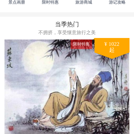
景点画册
限时特惠
旅游商城
游记攻略
当季热门
不拥挤，享受惬意旅行之美
¥ 1022
限时特惠
起