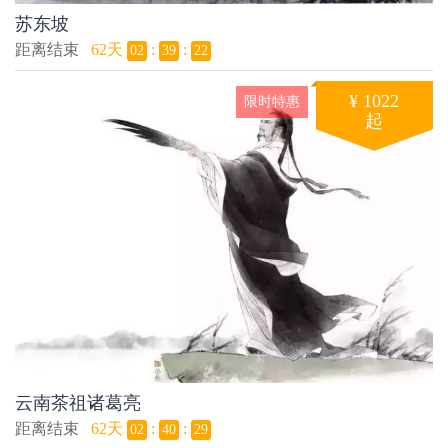
苏东坡
距离结束
62天
:
:
02
39
21
¥ 1022
限时特惠
起
云南茶祖诸葛亮
距离结束
62天
:
:
02
40
28